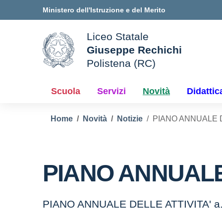
Vai ai contenuti
Vai al menu di navigazione
Vai al footer
Ministero dell'Istruzione e del Merito
Liceo Statale
Giuseppe Rechichi
ale della scuola
Polistena (RC)
— Visita la pagina iniziale d
Scuola
Servizi
Novità
Didattic
Home
Novità
Notizie
PIANO ANNUALE DE
PIANO ANNUALE D
PIANO ANNUALE DELLE ATTIVITA' a.