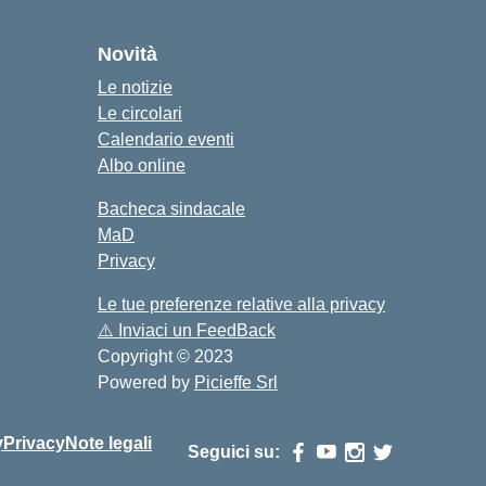
cuola
Novità
Le notizie
Le circolari
Calendario eventi
Albo online
Bacheca sindacale
MaD
Privacy
Le tue preferenze relative alla privacy
⚠️
Inviaci un FeedBack
Copyright © 2023
Powered by
Picieffe Srl
y
Privacy
Note legali
Seguici su: