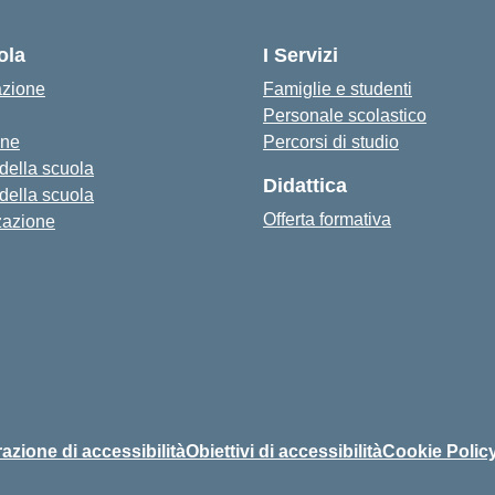
— Visita la pagina iniziale della s
ola
I Servizi
azione
Famiglie e studenti
Personale scolastico
one
Percorsi di studio
 della scuola
Didattica
 della scuola
Offerta formativa
zazione
azione di accessibilità
Obiettivi di accessibilità
Cookie Polic