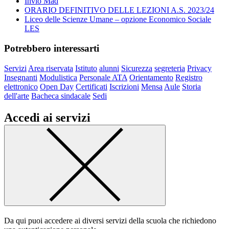
Invio Mad
ORARIO DEFINITIVO DELLE LEZIONI A.S. 2023/24
Liceo delle Scienze Umane – opzione Economico Sociale
LES
Potrebbero interessarti
Servizi
Area riservata
Istituto
alunni
Sicurezza
segreteria
Privacy
Insegnanti
Modulistica
Personale ATA
Orientamento
Registro
elettronico
Open Day
Certificati
Iscrizioni
Mensa
Aule
Storia
dell'arte
Bacheca sindacale
Sedi
Accedi ai servizi
Da qui puoi accedere ai diversi servizi della scuola che richiedono