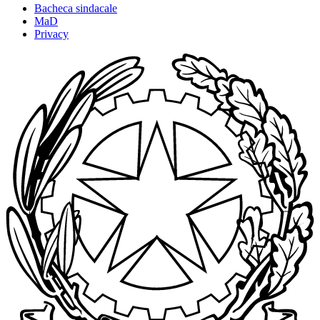
Bacheca sindacale
MaD
Privacy