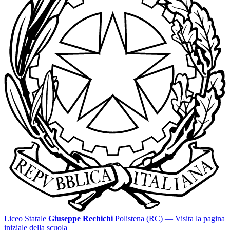
Liceo Statale
Giuseppe Rechichi
Polistena (RC)
— Visita la pagina
iniziale della scuola