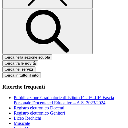
Cerca nella sezione
scuola
Cerca tra le
novità
Cerca nei
servizi
Cerca in
tutto il sito
Ricerche frequenti
Pubblicazione Graduatorie di Istituto I^ -II^ -III^ Fascia
Personale Docente ed Educativo – A.S. 2023/2024
Registro elettronico Docenti
Registro elettronico Genitori
Liceo Rechichi
Musicale