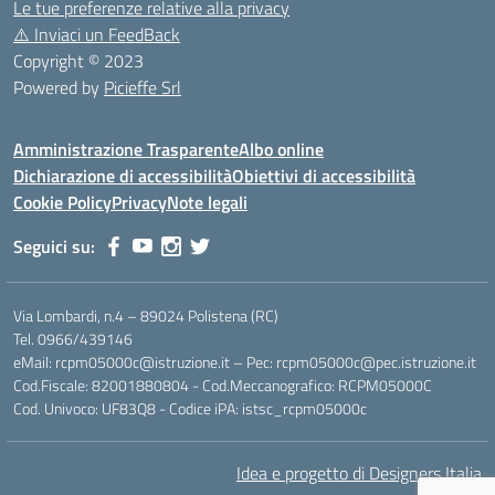
Le tue preferenze relative alla privacy
⚠️
Inviaci un FeedBack
Copyright © 2023
Powered by
Picieffe Srl
Amministrazione Trasparente
Albo online
Dichiarazione di accessibilità
Obiettivi di accessibilità
Cookie Policy
Privacy
Note legali
Seguici su:
Via Lombardi, n.4 – 89024 Polistena (RC)
Tel. 0966/439146
eMail: rcpm05000c@istruzione.it – Pec: rcpm05000c@pec.istruzione.it
Cod.Fiscale: 82001880804 - Cod.Meccanografico: RCPM05000C
Cod. Univoco: UF83Q8 - Codice iPA: istsc_rcpm05000c
Idea e progetto di Designers Italia