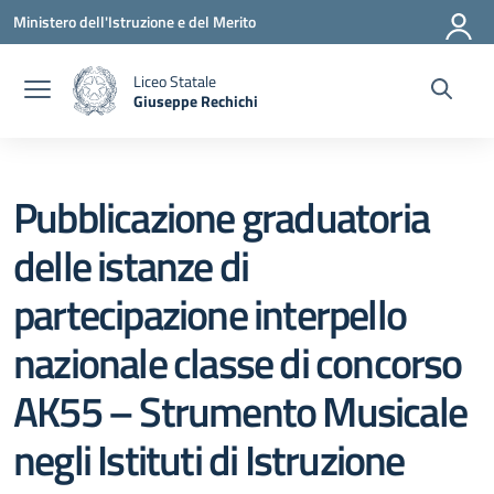
Vai ai contenuti
Vai al menu di navigazione
Vai al footer
Ministero dell'Istruzione e del Merito
Liceo Statale
Giuseppe Rechichi
— Visita la pagina iniziale della scuola
Pubblicazione graduatoria
delle istanze di
partecipazione interpello
nazionale classe di concorso
AK55 – Strumento Musicale
negli Istituti di Istruzione