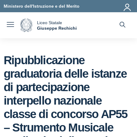
Vai ai contenuti
Vai al menu di navigazione
Vai al footer
Ministero dell'Istruzione e del Merito
Liceo Statale
a
Giuseppe Rechichi
— Visita la pagina iniziale della scuola
Ripubblicazione
graduatoria delle istanze
di partecipazione
interpello nazionale
classe di concorso AP55
– Strumento Musicale