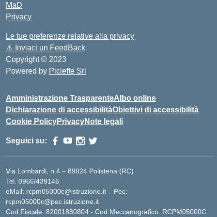
MaD
Privacy
Le tue preferenze relative alla privacy
⚠️
Inviaci un FeedBack
Copyright © 2023
Powered by
Picieffe Srl
Amministrazione Trasparente
Albo online
Dichiarazione di accessibilità
Obiettivi di accessibilità
Cookie Policy
Privacy
Note legali
Seguici su:
Via Lombardi, n.4 – 89024 Polistena (RC)
Tel. 0966/439146
eMail: rcpm05000c@istruzione.it – Pec:
rcpm05000c@pec.istruzione.it
Cod.Fiscale: 82001880804 - Cod.Meccanografico: RCPM05000C