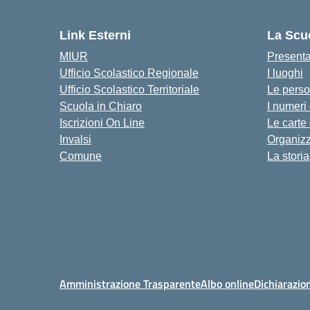
Link Esterni
La Scu
MIUR
Present
Ufficio Scolastico Regionale
I luoghi
Ufficio Scolastico Territoriale
Le pers
Scuola in Chiaro
I numeri
Iscrizioni On Line
Le carte
Invalsi
Organiz
Comune
La storia
Amministrazione Trasparente
Albo online
Dichiarazion