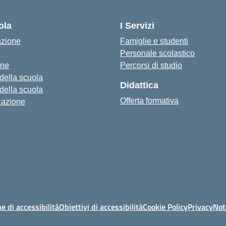
— Visita la pagina iniziale della scu
ola
I Servizi
azione
Famiglie e studenti
Personale scolastico
one
Percorsi di studio
 della scuola
Didattica
 della scuola
Offerta formativa
zazione
e di accessibilità
Obiettivi di accessibilità
Cookie Policy
Privacy
Not