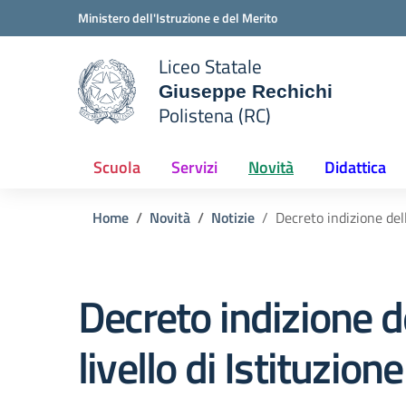
Vai ai contenuti
Vai al menu di navigazione
Vai al footer
Ministero dell'Istruzione e del Merito
Liceo Statale
Giuseppe Rechichi
e della scuola
Polistena (RC)
— Visita la pagina iniziale del
Scuola
Servizi
Novità
Didattica
Home
Novità
Notizie
Decreto indizione dell
Decreto indizione de
livello di Istituzio