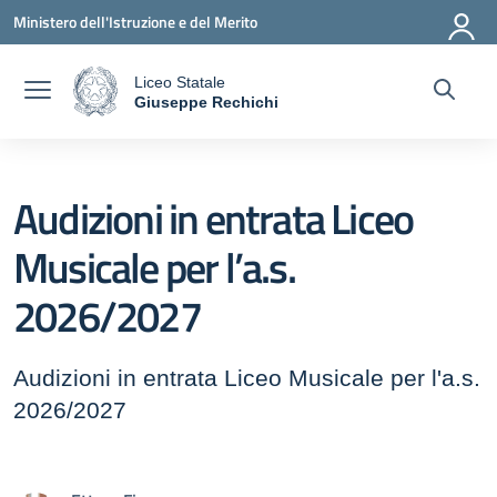
Vai ai contenuti
Vai al menu di navigazione
Vai al footer
Ministero dell'Istruzione e del Merito
Liceo Statale
a
Giuseppe Rechichi
— Visita la pagina iniziale della scuola
Audizioni in entrata Liceo
Musicale per l’a.s.
2026/2027
Audizioni in entrata Liceo Musicale per l'a.s.
2026/2027