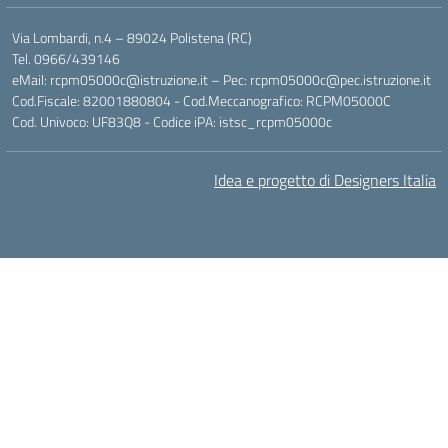
Via Lombardi, n.4 – 89024 Polistena (RC)
Tel. 0966/439146
eMail: rcpm05000c@istruzione.it – Pec: rcpm05000c@pec.istruzione.it
Cod.Fiscale: 82001880804 - Cod.Meccanografico: RCPM05000C
Cod. Univoco: UF83Q8 - Codice iPA: istsc_rcpm05000c
Idea e progetto di Designers Italia