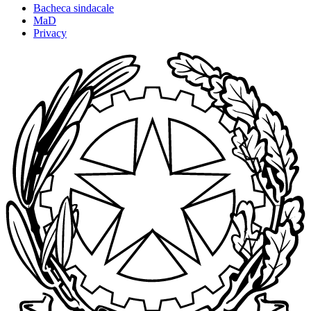
Bacheca sindacale
MaD
Privacy