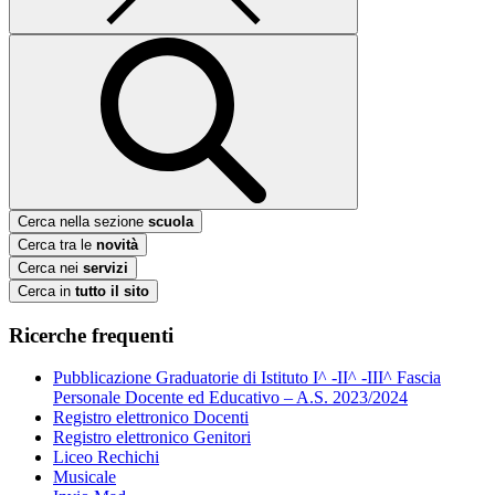
Cerca nella sezione
scuola
Cerca tra le
novità
Cerca nei
servizi
Cerca in
tutto il sito
Ricerche frequenti
Pubblicazione Graduatorie di Istituto I^ -II^ -III^ Fascia
Personale Docente ed Educativo – A.S. 2023/2024
Registro elettronico Docenti
Registro elettronico Genitori
Liceo Rechichi
Musicale