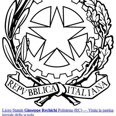
Liceo Statale
Giuseppe Rechichi
Polistena (RC)
— Visita la pagina
iniziale della scuola