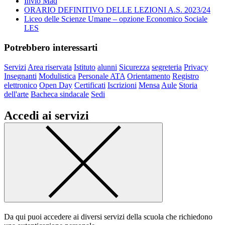
Invio Mad
ORARIO DEFINITIVO DELLE LEZIONI A.S. 2023/24
Liceo delle Scienze Umane – opzione Economico Sociale
LES
Potrebbero interessarti
Servizi
Area riservata
Istituto
alunni
Sicurezza
segreteria
Privacy
Insegnanti
Modulistica
Personale ATA
Orientamento
Registro
elettronico
Open Day
Certificati
Iscrizioni
Mensa
Aule
Storia
dell'arte
Bacheca sindacale
Sedi
Accedi ai servizi
Da qui puoi accedere ai diversi servizi della scuola che richiedono