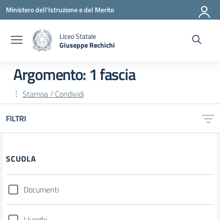
Vai ai contenuti
Vai al menu di navigazione
Vai al footer
Ministero dell'Istruzione e del Merito
Liceo Statale
Giuseppe Rechichi
— Visita la pagina iniziale della scuola
Argomento: 1 fascia
Stampa / Condividi
FILTRI
Filtri
SCUOLA
Documenti
I luoghi