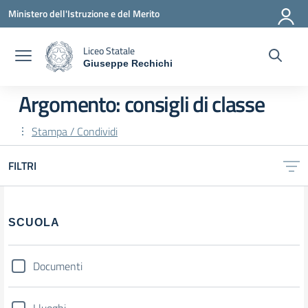
Vai ai contenuti
Vai al menu di navigazione
Vai al footer
Ministero dell'Istruzione e del Merito
Liceo Statale
Giuseppe Rechichi
— Visita la pagina iniziale della scuola
Argomento: consigli di classe
Stampa / Condividi
FILTRI
Filtri
SCUOLA
Documenti