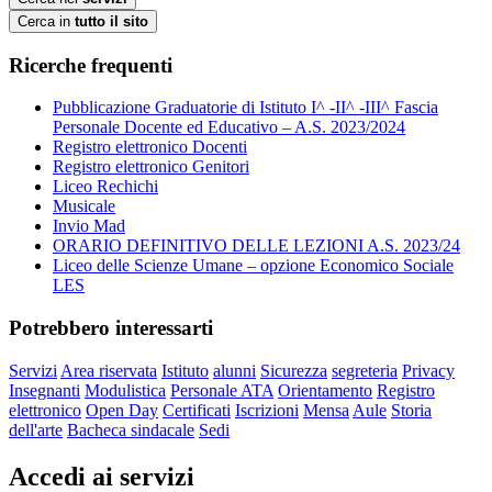
Cerca in
tutto il sito
Ricerche frequenti
Pubblicazione Graduatorie di Istituto I^ -II^ -III^ Fascia
Personale Docente ed Educativo – A.S. 2023/2024
Registro elettronico Docenti
Registro elettronico Genitori
Liceo Rechichi
Musicale
Invio Mad
ORARIO DEFINITIVO DELLE LEZIONI A.S. 2023/24
Liceo delle Scienze Umane – opzione Economico Sociale
LES
Potrebbero interessarti
Servizi
Area riservata
Istituto
alunni
Sicurezza
segreteria
Privacy
Insegnanti
Modulistica
Personale ATA
Orientamento
Registro
elettronico
Open Day
Certificati
Iscrizioni
Mensa
Aule
Storia
dell'arte
Bacheca sindacale
Sedi
Accedi ai servizi