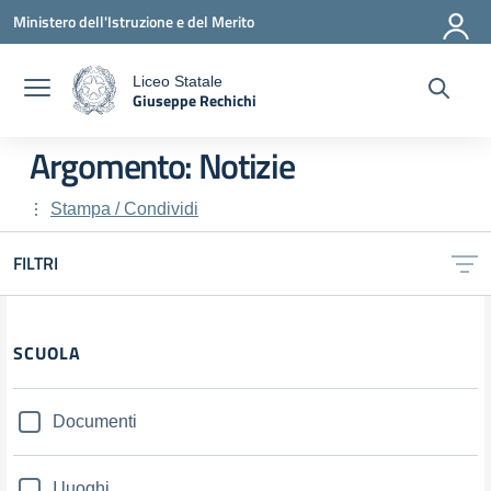
Vai ai contenuti
Vai al menu di navigazione
Vai al footer
Ministero dell'Istruzione e del Merito
Liceo Statale
Giuseppe Rechichi
a
— Visita la pagina iniziale della scuola
Argomento: Notizie
Stampa / Condividi
FILTRI
Filtri
SCUOLA
Documenti
I luoghi