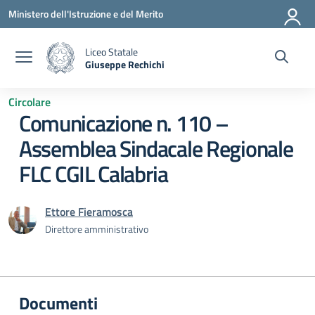
Vai ai contenuti
Vai al menu di navigazione
Vai al footer
Ministero dell'Istruzione e del Merito
Liceo Statale
Giuseppe Rechichi
— Visita la pagina iniziale della scuola
Circolare
Comunicazione n. 110 –
Assemblea Sindacale Regionale
FLC CGIL Calabria
Ettore Fieramosca
Direttore amministrativo
Documenti