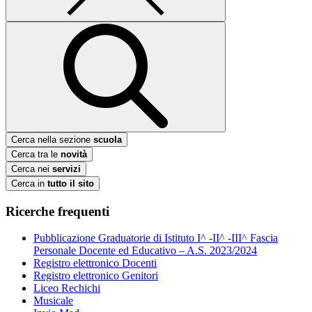
Cerca nella sezione
scuola
Cerca tra le
novità
Cerca nei
servizi
Cerca in
tutto il sito
Ricerche frequenti
Pubblicazione Graduatorie di Istituto I^ -II^ -III^ Fascia
Personale Docente ed Educativo – A.S. 2023/2024
Registro elettronico Docenti
Registro elettronico Genitori
Liceo Rechichi
Musicale