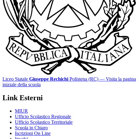
Liceo Statale
Giuseppe Rechichi
Polistena (RC)
— Visita la pagina
iniziale della scuola
Link Esterni
MIUR
Ufficio Scolastico Regionale
Ufficio Scolastico Territoriale
Scuola in Chiaro
Iscrizioni On Line
Invalsi