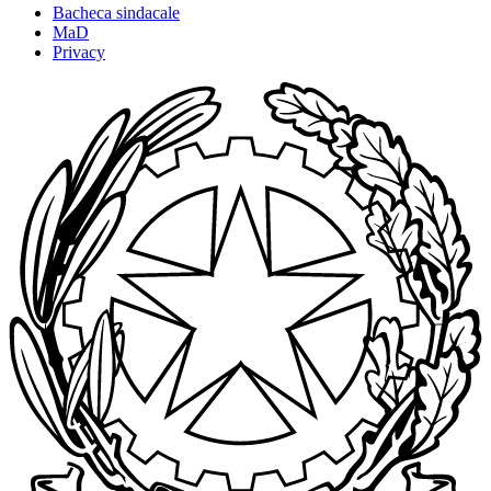
Bacheca sindacale
MaD
Privacy