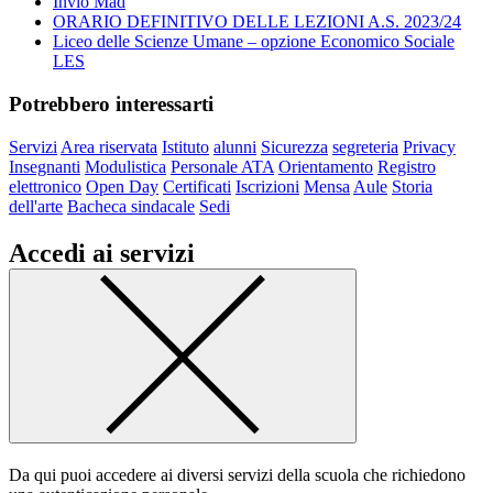
Invio Mad
ORARIO DEFINITIVO DELLE LEZIONI A.S. 2023/24
Liceo delle Scienze Umane – opzione Economico Sociale
LES
Potrebbero interessarti
Servizi
Area riservata
Istituto
alunni
Sicurezza
segreteria
Privacy
Insegnanti
Modulistica
Personale ATA
Orientamento
Registro
elettronico
Open Day
Certificati
Iscrizioni
Mensa
Aule
Storia
dell'arte
Bacheca sindacale
Sedi
Accedi ai servizi
Da qui puoi accedere ai diversi servizi della scuola che richiedono