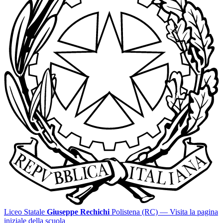
Liceo Statale
Giuseppe Rechichi
Polistena (RC)
— Visita la pagina
iniziale della scuola