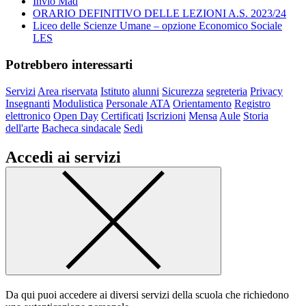
Invio Mad
ORARIO DEFINITIVO DELLE LEZIONI A.S. 2023/24
Liceo delle Scienze Umane – opzione Economico Sociale
LES
Potrebbero interessarti
Servizi
Area riservata
Istituto
alunni
Sicurezza
segreteria
Privacy
Insegnanti
Modulistica
Personale ATA
Orientamento
Registro
elettronico
Open Day
Certificati
Iscrizioni
Mensa
Aule
Storia
dell'arte
Bacheca sindacale
Sedi
Accedi ai servizi
Da qui puoi accedere ai diversi servizi della scuola che richiedono