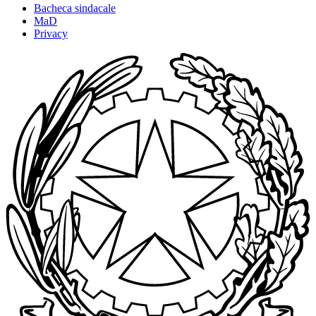
Bacheca sindacale
MaD
Privacy