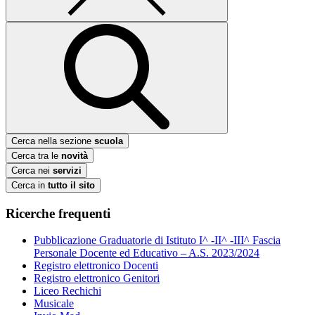
Cerca nella sezione
scuola
Cerca tra le
novità
Cerca nei
servizi
Cerca in
tutto il sito
Ricerche frequenti
Pubblicazione Graduatorie di Istituto I^ -II^ -III^ Fascia
Personale Docente ed Educativo – A.S. 2023/2024
Registro elettronico Docenti
Registro elettronico Genitori
Liceo Rechichi
Musicale