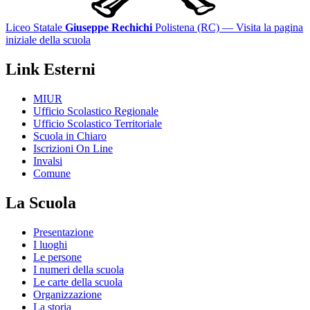
Liceo Statale
Giuseppe Rechichi
Polistena (RC)
— Visita la pagina
iniziale della scuola
Link Esterni
MIUR
Ufficio Scolastico Regionale
Ufficio Scolastico Territoriale
Scuola in Chiaro
Iscrizioni On Line
Invalsi
Comune
La Scuola
Presentazione
I luoghi
Le persone
I numeri della scuola
Le carte della scuola
Organizzazione
La storia