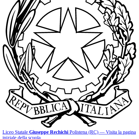
Liceo Statale
Giuseppe Rechichi
Polistena (RC)
— Visita la pagina
iniziale della scuola