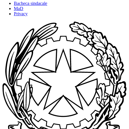
Bacheca sindacale
MaD
Privacy