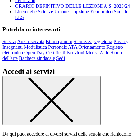
Invio Mad
ORARIO DEFINITIVO DELLE LEZIONI A.S. 2023/24
Liceo delle Scienze Umane – opzione Economico Sociale
LES
Potrebbero interessarti
Servizi
Area riservata
Istituto
alunni
Sicurezza
segreteria
Privacy
Insegnanti
Modulistica
Personale ATA
Orientamento
Registro
elettronico
Open Day
Certificati
Iscrizioni
Mensa
Aule
Storia
dell'arte
Bacheca sindacale
Sedi
Accedi ai servizi
Da qui puoi accedere ai diversi servizi della scuola che richiedono