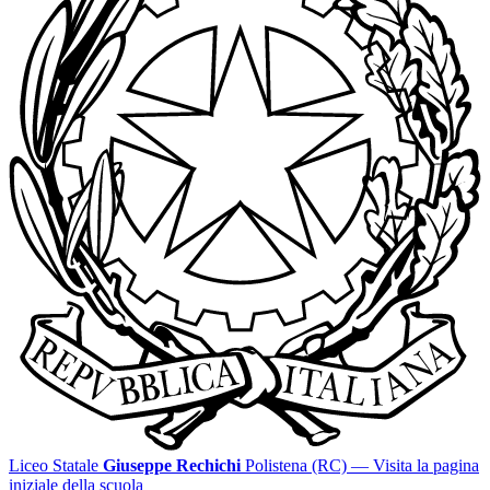
Liceo Statale
Giuseppe Rechichi
Polistena (RC)
— Visita la pagina
iniziale della scuola