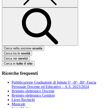
Cerca nella sezione
scuola
Cerca tra le
novità
Cerca nei
servizi
Cerca in
tutto il sito
Ricerche frequenti
Pubblicazione Graduatorie di Istituto I^ -II^ -III^ Fascia
Personale Docente ed Educativo – A.S. 2023/2024
Registro elettronico Docenti
Registro elettronico Genitori
Liceo Rechichi
Musicale