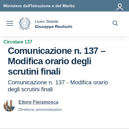
Vai ai contenuti
Vai al menu di navigazione
Vai al footer
Ministero dell'Istruzione e del Merito
Liceo Statale
a
Giuseppe Rechichi
— Visita la pagina iniziale della scuola
Circolare 137
Comunicazione n. 137 –
Modifica orario degli
scrutini finali
Comunicazione n. 137 - Modifica orario
degli scrutini finali
Ettore Fieramosca
Direttore amministrativo