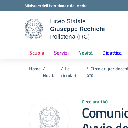
Vai ai contenuti
Vai al menu di navigazione
Vai al footer
Ministero dell'Istruzione e del Merito
Liceo Statale
Giuseppe Rechichi
ale della scuola
Polistena (RC)
— Visita la pagina iniziale d
Scuola
Servizi
Novità
Didattica
Home
Le
Circolari per docen
Novità
circolari
ATA
Circolare 140
Comunic