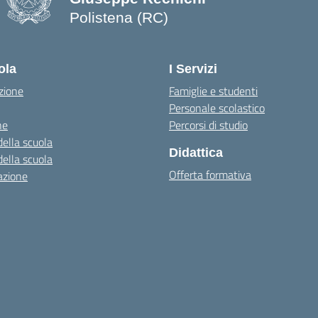
Polistena (RC)
— Visita la pagina iniziale della scuo
ola
I Servizi
zione
Famiglie e studenti
Personale scolastico
ne
Percorsi di studio
della scuola
Didattica
della scuola
Offerta formativa
azione