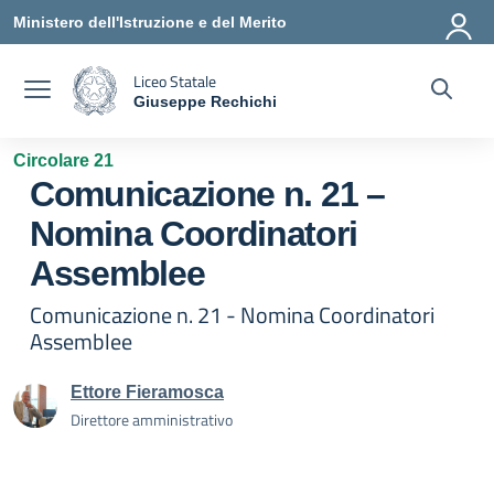
Vai ai contenuti
Vai al menu di navigazione
Vai al footer
Ministero dell'Istruzione e del Merito
Liceo Statale
Giuseppe Rechichi
— Visita la pagina iniziale della scuola
Circolare 21
Comunicazione n. 21 –
Nomina Coordinatori
Assemblee
Comunicazione n. 21 - Nomina Coordinatori
Assemblee
Ettore Fieramosca
Direttore amministrativo