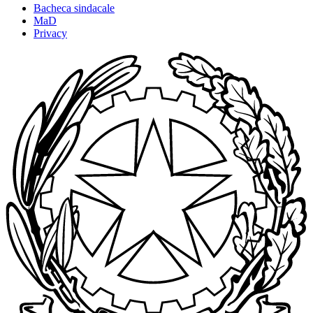
Bacheca sindacale
MaD
Privacy