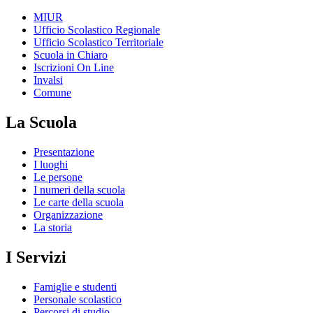
MIUR
Ufficio Scolastico Regionale
Ufficio Scolastico Territoriale
Scuola in Chiaro
Iscrizioni On Line
Invalsi
Comune
La Scuola
Presentazione
I luoghi
Le persone
I numeri della scuola
Le carte della scuola
Organizzazione
La storia
I Servizi
Famiglie e studenti
Personale scolastico
Percorsi di studio