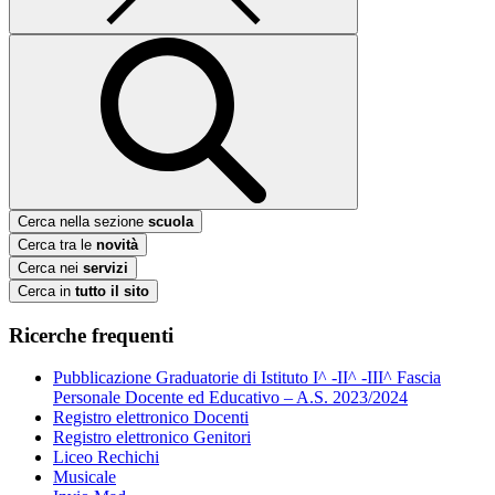
Cerca nella sezione
scuola
Cerca tra le
novità
Cerca nei
servizi
Cerca in
tutto il sito
Ricerche frequenti
Pubblicazione Graduatorie di Istituto I^ -II^ -III^ Fascia
Personale Docente ed Educativo – A.S. 2023/2024
Registro elettronico Docenti
Registro elettronico Genitori
Liceo Rechichi
Musicale