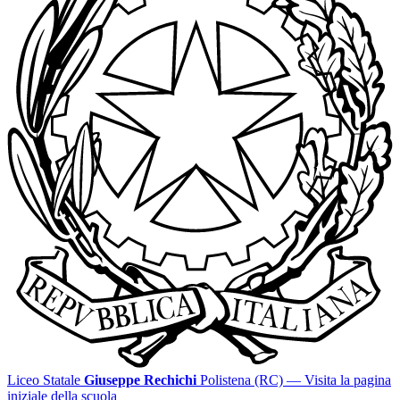
Liceo Statale
Giuseppe Rechichi
Polistena (RC)
— Visita la pagina
iniziale della scuola