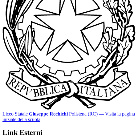
Liceo Statale
Giuseppe Rechichi
Polistena (RC)
— Visita la pagina
iniziale della scuola
Link Esterni