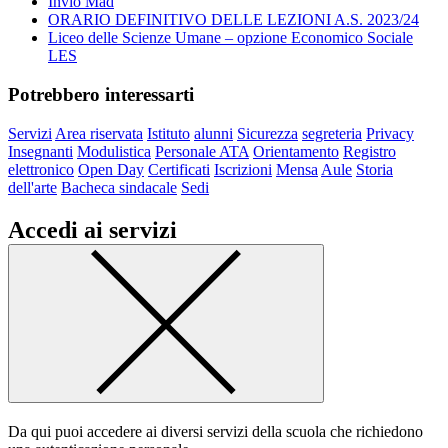
Invio Mad
ORARIO DEFINITIVO DELLE LEZIONI A.S. 2023/24
Liceo delle Scienze Umane – opzione Economico Sociale
LES
Potrebbero interessarti
Servizi
Area riservata
Istituto
alunni
Sicurezza
segreteria
Privacy
Insegnanti
Modulistica
Personale ATA
Orientamento
Registro
elettronico
Open Day
Certificati
Iscrizioni
Mensa
Aule
Storia
dell'arte
Bacheca sindacale
Sedi
Accedi ai servizi
Da qui puoi accedere ai diversi servizi della scuola che richiedono