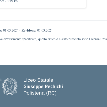
pdf - 219 kb
o:
Revisione:
01.03.2024
-
01.03.2024
e diversamente specificato, questo articolo è stato rilasciato sotto Licenza Cr
Liceo Statale
Giuseppe Rechichi
Polistena (RC)
— Visita la pagina iniziale della scuo