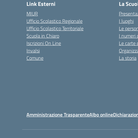
Link Esterni
La Scuo
MIUR
Presenta
Ufficio Scolastico Regionale
I luoghi
Ufficio Scolastico Territoriale
Le perso
Scuola in Chiaro
I numeri 
Iscrizioni On Line
Le carte 
Invalsi
Organizz
Comune
La storia
Amministrazione Trasparente
Albo online
Dichiarazion