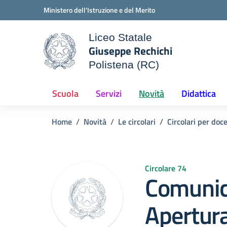
Vai ai contenuti
Vai al menu di navigazione
Vai al footer
Ministero dell'Istruzione e del Merito
Liceo Statale
Giuseppe Rechichi
ale della scuola
Polistena (RC)
— Visita la pagina iniziale d
Scuola
Servizi
Novità
Didattica
Home
Novità
Le circolari
Circolari per doc
Circolare 74
Comunic
Apertur