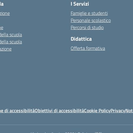
la
I Servizi
zione
Famiglie e studenti
Personale scolastico
ne
Percorsi di studio
della scuola
Didattica
della scuola
Offerta formativa
azione
e di accessibilità
Obiettivi di accessibilità
Cookie Policy
Privacy
Not