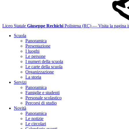
Liceo Statale
Giuseppe Rechichi
Polistena (RC)
— Visita la pagina i
Scuola
Panoramica
Presentazione
I luoghi
Le persone
I numeri della scuola
Le carte della scuola
Organizzazione
La storia
Servizi
Panoramica
Famiglie e studenti
Personale scolastico
Percorsi di studio
Novità
Panoramica
Le notizie
Le circolari
Calendario eventi