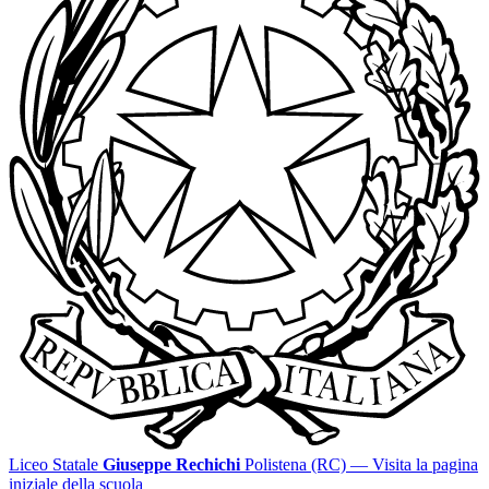
Liceo Statale
Giuseppe Rechichi
Polistena (RC)
— Visita la pagina
iniziale della scuola