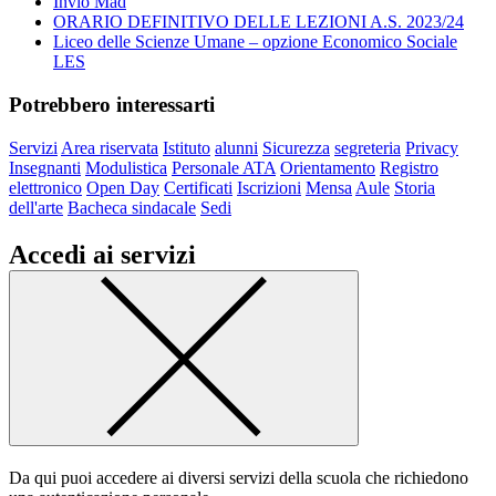
Invio Mad
ORARIO DEFINITIVO DELLE LEZIONI A.S. 2023/24
Liceo delle Scienze Umane – opzione Economico Sociale
LES
Potrebbero interessarti
Servizi
Area riservata
Istituto
alunni
Sicurezza
segreteria
Privacy
Insegnanti
Modulistica
Personale ATA
Orientamento
Registro
elettronico
Open Day
Certificati
Iscrizioni
Mensa
Aule
Storia
dell'arte
Bacheca sindacale
Sedi
Accedi ai servizi
Da qui puoi accedere ai diversi servizi della scuola che richiedono