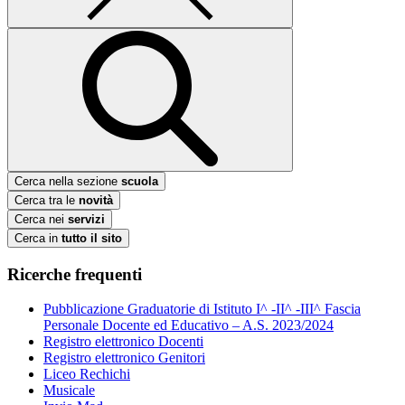
Cerca nella sezione
scuola
Cerca tra le
novità
Cerca nei
servizi
Cerca in
tutto il sito
Ricerche frequenti
Pubblicazione Graduatorie di Istituto I^ -II^ -III^ Fascia
Personale Docente ed Educativo – A.S. 2023/2024
Registro elettronico Docenti
Registro elettronico Genitori
Liceo Rechichi
Musicale