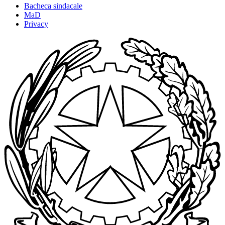
Bacheca sindacale
MaD
Privacy