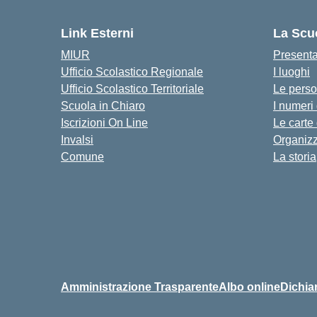
Link Esterni
La Scu
MIUR
Present
Ufficio Scolastico Regionale
I luoghi
Ufficio Scolastico Territoriale
Le pers
Scuola in Chiaro
I numeri
Iscrizioni On Line
Le carte
Invalsi
Organiz
Comune
La storia
Amministrazione Trasparente
Albo online
Dichiar