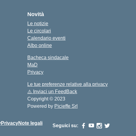
cuola
Novità
Le notizie
Le circolari
Calendario eventi
Albo online
Bacheca sindacale
MaD
Privacy
Le tue preferenze relative alla privacy
⚠️
Inviaci un FeedBack
Copyright © 2023
Powered by
Picieffe Srl
y
Privacy
Note legali
Seguici su: