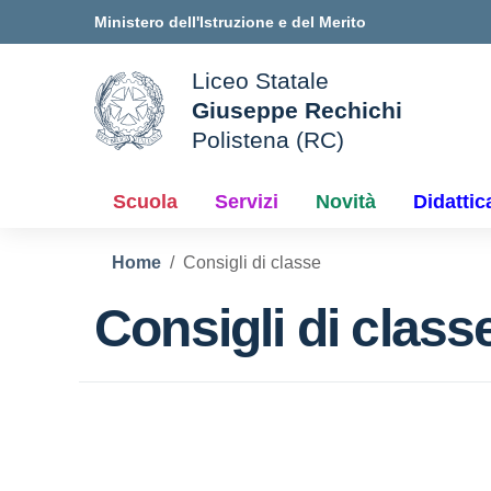
Vai ai contenuti
Vai al menu di navigazione
Vai al footer
Ministero dell'Istruzione e del Merito
Liceo Statale
Giuseppe Rechichi
ale della scuola
Polistena (RC)
— Visita la pagina iniziale d
Scuola
Servizi
Novità
Didattic
Home
Consigli di classe
Consigli di class