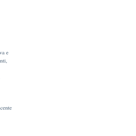
va e
nti,
i
acente