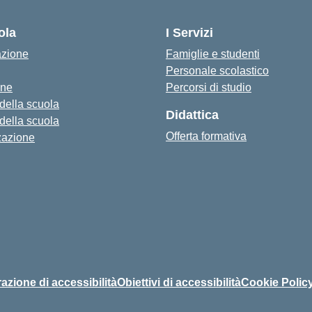
— Visita la pagina iniziale della s
ola
I Servizi
azione
Famiglie e studenti
Personale scolastico
one
Percorsi di studio
 della scuola
Didattica
 della scuola
Offerta formativa
zazione
azione di accessibilità
Obiettivi di accessibilità
Cookie Polic