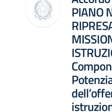
PIANO 
RIPRESA
MISSION
ISTRUZI
Compone
Potenzi
dell’offe
istruzion