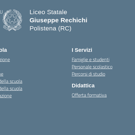
Liceo Statale
Giuseppe Rechichi
Polistena (RC)
— Visita la pagina iniziale della scuo
ola
I Servizi
zione
Famiglie e studenti
Personale scolastico
ne
Percorsi di studio
della scuola
Didattica
della scuola
Offerta formativa
azione