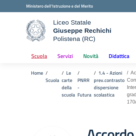
Vai ai contenuti
Vai al menu di navigazione
Vai al footer
Ministero dell'Istruzione e del Merito
Liceo Statale
Giuseppe Rechichi
ale della scuola
Polistena (RC)
— Visita la pagina iniziale d
Scuola
Servizi
Novità
Didattica
Home
Le
1.4 - Azioni
Ac
Scuola
carte
PNRR
prev.contrasto
Comp
della
-
dispersione
Inte
scuola
Futura
scolastica
grad
170
Accordo