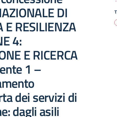
NAZIONALE DI
T
 E RESILIENZA
E 4:
ONE E RICERCA
nte 1 –
amento
rta dei servizi di
e: dagli asili