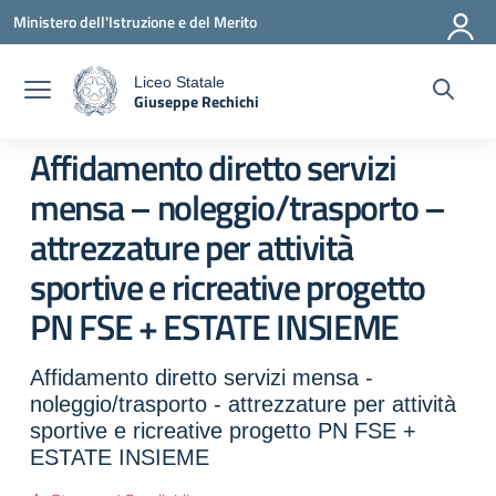
Vai ai contenuti
Vai al menu di navigazione
Vai al footer
Ministero dell'Istruzione e del Merito
Liceo Statale
Giuseppe Rechichi
a
— Visita la pagina iniziale della scuola
Affidamento diretto servizi
mensa – noleggio/trasporto –
attrezzature per attività
sportive e ricreative progetto
PN FSE + ESTATE INSIEME
Affidamento diretto servizi mensa -
noleggio/trasporto - attrezzature per attività
sportive e ricreative progetto PN FSE +
ESTATE INSIEME