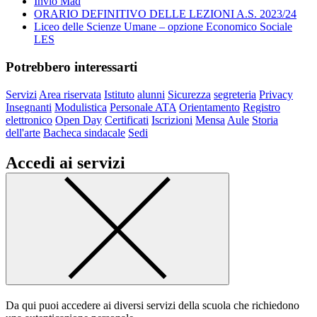
Invio Mad
ORARIO DEFINITIVO DELLE LEZIONI A.S. 2023/24
Liceo delle Scienze Umane – opzione Economico Sociale
LES
Potrebbero interessarti
Servizi
Area riservata
Istituto
alunni
Sicurezza
segreteria
Privacy
Insegnanti
Modulistica
Personale ATA
Orientamento
Registro
elettronico
Open Day
Certificati
Iscrizioni
Mensa
Aule
Storia
dell'arte
Bacheca sindacale
Sedi
Accedi ai servizi
Da qui puoi accedere ai diversi servizi della scuola che richiedono