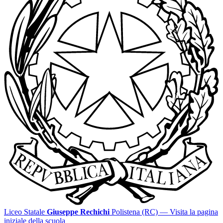
Liceo Statale
Giuseppe Rechichi
Polistena (RC)
— Visita la pagina
iniziale della scuola