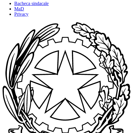
Bacheca sindacale
MaD
Privacy