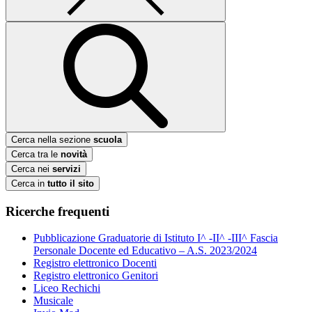
Cerca nella sezione
scuola
Cerca tra le
novità
Cerca nei
servizi
Cerca in
tutto il sito
Ricerche frequenti
Pubblicazione Graduatorie di Istituto I^ -II^ -III^ Fascia
Personale Docente ed Educativo – A.S. 2023/2024
Registro elettronico Docenti
Registro elettronico Genitori
Liceo Rechichi
Musicale