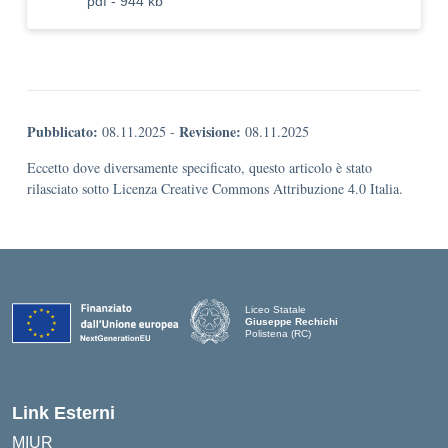
pdf - 944 kb
Pubblicato:
Revisione:
08.11.2025
-
08.11.2025
Eccetto dove diversamente specificato, questo articolo è stato
rilasciato sotto Licenza Creative Commons Attribuzione 4.0 Italia.
Liceo Statale
Giuseppe Rechichi
Polistena (RC)
— Visita la pagina iniziale della scuola
Link Esterni
MIUR