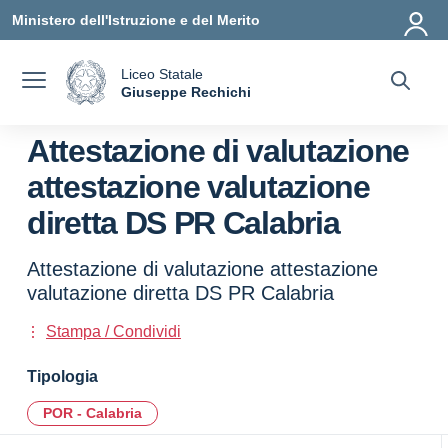
Vai ai contenuti
Vai al menu di navigazione
Vai al footer
Ministero dell'Istruzione e del Merito
Liceo Statale
a
Giuseppe Rechichi
— Visita la pagina iniziale della scuola
Attestazione di valutazione
attestazione valutazione
diretta DS PR Calabria
Attestazione di valutazione attestazione
valutazione diretta DS PR Calabria
Stampa / Condividi
Tipologia
POR - Calabria