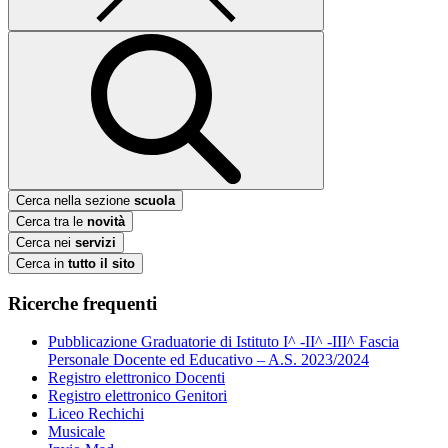
Cerca nella sezione
scuola
Cerca tra le
novità
Cerca nei
servizi
Cerca in
tutto il sito
Ricerche frequenti
Pubblicazione Graduatorie di Istituto I^ -II^ -III^ Fascia
Personale Docente ed Educativo – A.S. 2023/2024
Registro elettronico Docenti
Registro elettronico Genitori
Liceo Rechichi
Musicale