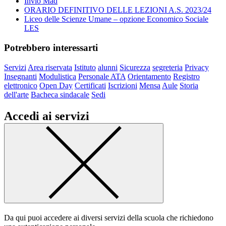
Invio Mad
ORARIO DEFINITIVO DELLE LEZIONI A.S. 2023/24
Liceo delle Scienze Umane – opzione Economico Sociale
LES
Potrebbero interessarti
Servizi
Area riservata
Istituto
alunni
Sicurezza
segreteria
Privacy
Insegnanti
Modulistica
Personale ATA
Orientamento
Registro
elettronico
Open Day
Certificati
Iscrizioni
Mensa
Aule
Storia
dell'arte
Bacheca sindacale
Sedi
Accedi ai servizi
Da qui puoi accedere ai diversi servizi della scuola che richiedono