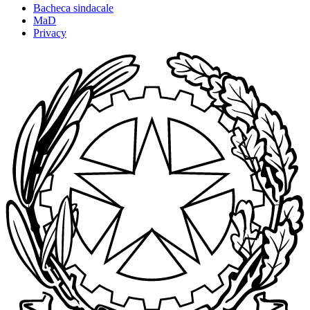
Bacheca sindacale
MaD
Privacy