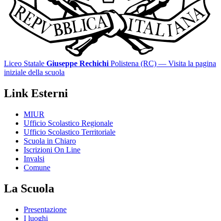
Liceo Statale
Giuseppe Rechichi
Polistena (RC)
— Visita la pagina
iniziale della scuola
Link Esterni
MIUR
Ufficio Scolastico Regionale
Ufficio Scolastico Territoriale
Scuola in Chiaro
Iscrizioni On Line
Invalsi
Comune
La Scuola
Presentazione
I luoghi