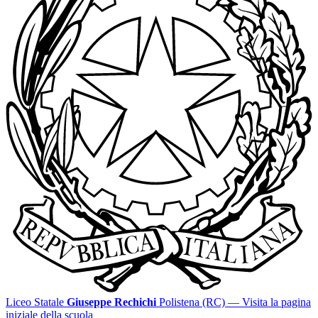
Liceo Statale
Giuseppe Rechichi
Polistena (RC)
— Visita la pagina
iniziale della scuola