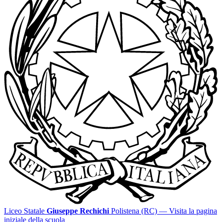
Liceo Statale
Giuseppe Rechichi
Polistena (RC)
— Visita la pagina
iniziale della scuola