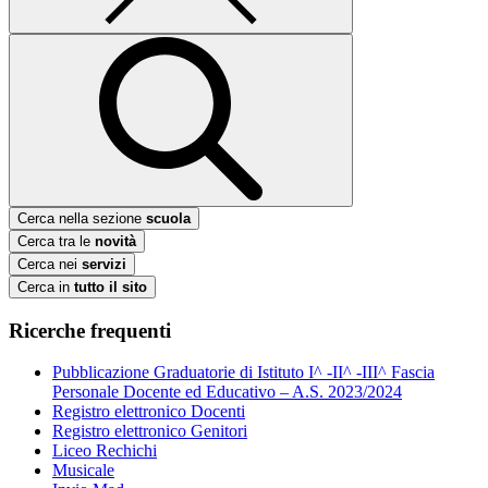
Cerca nella sezione
scuola
Cerca tra le
novità
Cerca nei
servizi
Cerca in
tutto il sito
Ricerche frequenti
Pubblicazione Graduatorie di Istituto I^ -II^ -III^ Fascia
Personale Docente ed Educativo – A.S. 2023/2024
Registro elettronico Docenti
Registro elettronico Genitori
Liceo Rechichi
Musicale