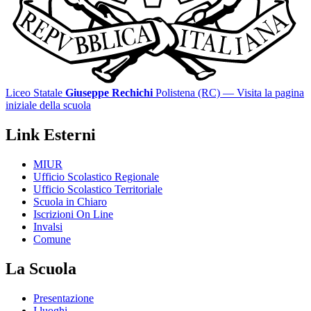
Liceo Statale
Giuseppe Rechichi
Polistena (RC)
— Visita la pagina
iniziale della scuola
Link Esterni
MIUR
Ufficio Scolastico Regionale
Ufficio Scolastico Territoriale
Scuola in Chiaro
Iscrizioni On Line
Invalsi
Comune
La Scuola
Presentazione
I luoghi