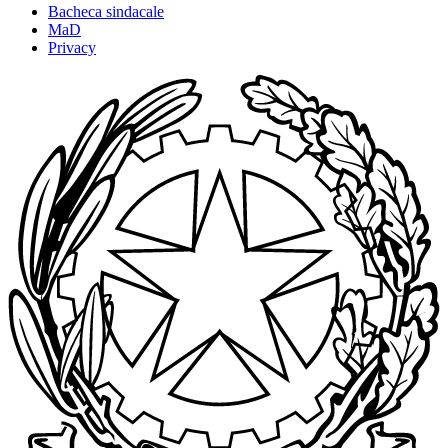
Bacheca sindacale
MaD
Privacy