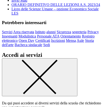
Invio Mad
ORARIO DEFINITIVO DELLE LEZIONI A.S. 2023/24
Liceo delle Scienze Umane – opzione Economico Sociale
LES
Potrebbero interessarti
Servizi
Area riservata
Istituto
alunni
Sicurezza
segreteria
Privacy
Insegnanti
Modulistica
Personale ATA
Orientamento
Registro
elettronico
Open Day
Certificati
Iscrizioni
Mensa
Aule
Storia
dell'arte
Bacheca sindacale
Sedi
Accedi ai servizi
Da qui puoi accedere ai diversi servizi della scuola che richiedono