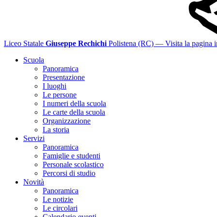
Liceo Statale
Giuseppe Rechichi
Polistena (RC)
— Visita la pagina i
Scuola
Panoramica
Presentazione
I luoghi
Le persone
I numeri della scuola
Le carte della scuola
Organizzazione
La storia
Servizi
Panoramica
Famiglie e studenti
Personale scolastico
Percorsi di studio
Novità
Panoramica
Le notizie
Le circolari
Calendario eventi