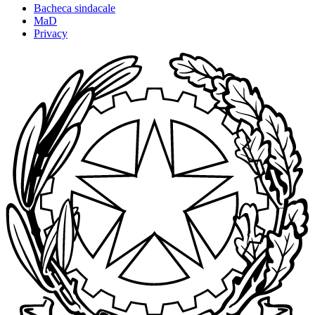
Bacheca sindacale
MaD
Privacy