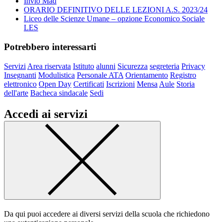
Invio Mad
ORARIO DEFINITIVO DELLE LEZIONI A.S. 2023/24
Liceo delle Scienze Umane – opzione Economico Sociale
LES
Potrebbero interessarti
Servizi
Area riservata
Istituto
alunni
Sicurezza
segreteria
Privacy
Insegnanti
Modulistica
Personale ATA
Orientamento
Registro
elettronico
Open Day
Certificati
Iscrizioni
Mensa
Aule
Storia
dell'arte
Bacheca sindacale
Sedi
Accedi ai servizi
Da qui puoi accedere ai diversi servizi della scuola che richiedono