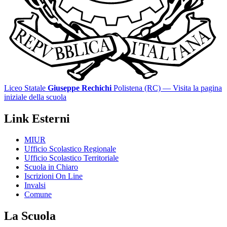
Liceo Statale
Giuseppe Rechichi
Polistena (RC)
— Visita la pagina
iniziale della scuola
Link Esterni
MIUR
Ufficio Scolastico Regionale
Ufficio Scolastico Territoriale
Scuola in Chiaro
Iscrizioni On Line
Invalsi
Comune
La Scuola