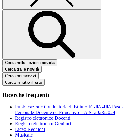
Cerca nella sezione
scuola
Cerca tra le
novità
Cerca nei
servizi
Cerca in
tutto il sito
Ricerche frequenti
Pubblicazione Graduatorie di Istituto I^ -II^ -III^ Fascia
Personale Docente ed Educativo – A.S. 2023/2024
Registro elettronico Docenti
Registro elettronico Genitori
Liceo Rechichi
Musicale