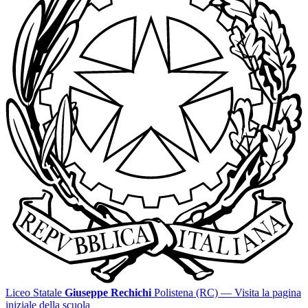
Liceo Statale
Giuseppe Rechichi
Polistena (RC)
— Visita la pagina
iniziale della scuola