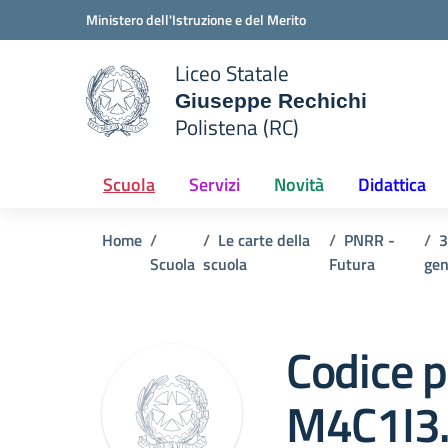
Vai ai contenuti
Vai al menu di navigazione
Vai al footer
Ministero dell'Istruzione e del Merito
Liceo Statale
Giuseppe Rechichi
e della scuola
Polistena (RC)
— Visita la pagina iniziale del
Scuola
Servizi
Novità
Didattica
Home
Le carte della
PNRR -
3
Scuola
scuola
Futura
gen
Codice p
M4C1I3