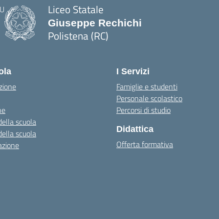
Liceo Statale
Giuseppe Rechichi
Polistena (RC)
— Visita la pagina iniziale della scuola
ola
I Servizi
zione
Famiglie e studenti
Personale scolastico
ne
Percorsi di studio
della scuola
Didattica
della scuola
Offerta formativa
azione