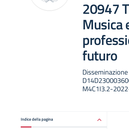
20947 Ti
Musica e
professio
futuro
Disseminazione 
D14D230003600
M4C1I3.2-2022
Indice della pagina