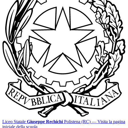
Liceo Statale
Giuseppe Rechichi
Polistena (RC)
— Visita la pagina
iniziale della scuola