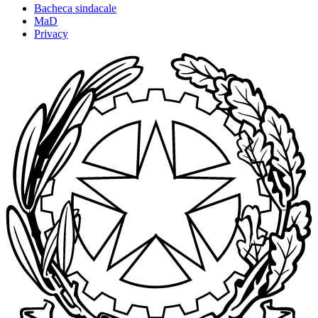
Bacheca sindacale
MaD
Privacy