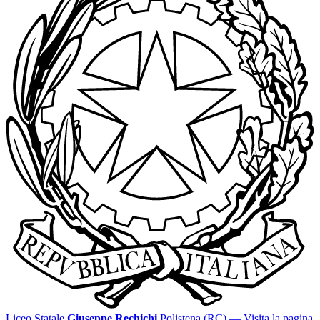
Liceo Statale
Giuseppe Rechichi
Polistena (RC)
— Visita la pagina