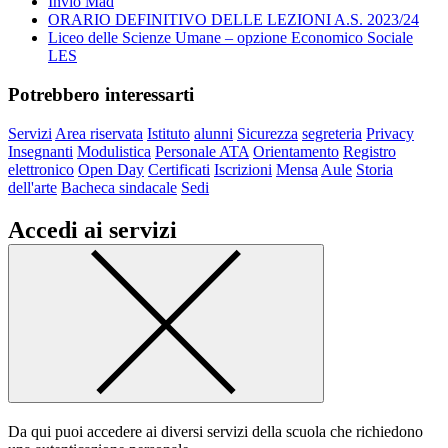
Invio Mad
ORARIO DEFINITIVO DELLE LEZIONI A.S. 2023/24
Liceo delle Scienze Umane – opzione Economico Sociale
LES
Potrebbero interessarti
Servizi
Area riservata
Istituto
alunni
Sicurezza
segreteria
Privacy
Insegnanti
Modulistica
Personale ATA
Orientamento
Registro
elettronico
Open Day
Certificati
Iscrizioni
Mensa
Aule
Storia
dell'arte
Bacheca sindacale
Sedi
Accedi ai servizi
Da qui puoi accedere ai diversi servizi della scuola che richiedono