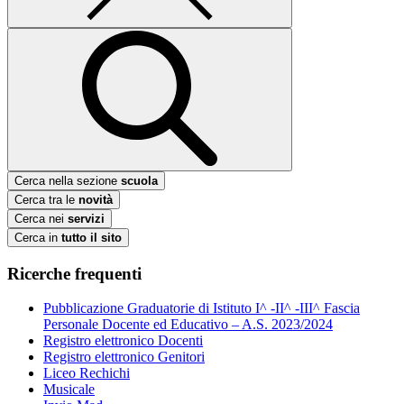
Cerca nella sezione
scuola
Cerca tra le
novità
Cerca nei
servizi
Cerca in
tutto il sito
Ricerche frequenti
Pubblicazione Graduatorie di Istituto I^ -II^ -III^ Fascia
Personale Docente ed Educativo – A.S. 2023/2024
Registro elettronico Docenti
Registro elettronico Genitori
Liceo Rechichi
Musicale