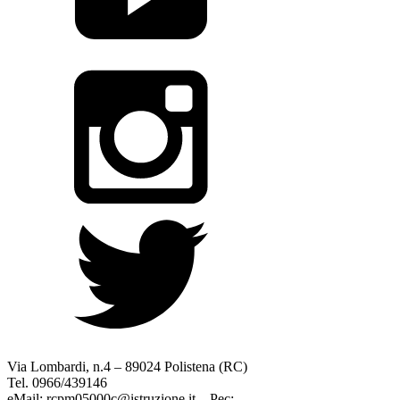
Via Lombardi, n.4 – 89024 Polistena (RC)
Tel. 0966/439146
eMail: rcpm05000c@istruzione.it – Pec: