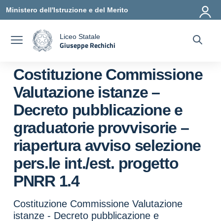
Vai ai contenuti
Vai al menu di navigazione
Vai al footer
Ministero dell'Istruzione e del Merito
Liceo Statale
Giuseppe Rechichi
a
— Visita la pagina iniziale della scuola
Costituzione Commissione
Valutazione istanze –
Decreto pubblicazione e
graduatorie provvisorie –
riapertura avviso selezione
pers.le int./est. progetto
PNRR 1.4
Costituzione Commissione Valutazione
istanze - Decreto pubblicazione e