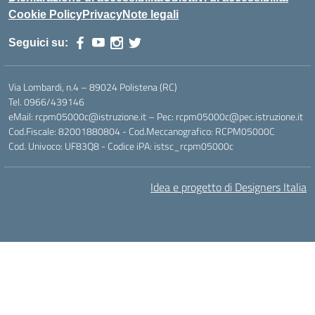
Cookie Policy
Privacy
Note legali
Seguici su:
Via Lombardi, n.4 – 89024 Polistena (RC)
Tel. 0966/439146
eMail: rcpm05000c@istruzione.it – Pec: rcpm05000c@pec.istruzione.it
Cod.Fiscale: 82001880804 - Cod.Meccanografico: RCPM05000C
Cod. Univoco: UF83Q8 - Codice iPA: istsc_rcpm05000c
Idea e progetto di Designers Italia