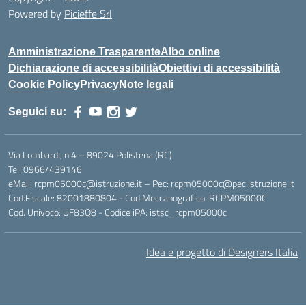
Powered by
Picieffe Srl
Amministrazione Trasparente
Albo online
Dichiarazione di accessibilità
Obiettivi di accessibilità
Cookie Policy
Privacy
Note legali
Seguici su:
Via Lombardi, n.4 – 89024 Polistena (RC)
Tel. 0966/439146
eMail: rcpm05000c@istruzione.it – Pec: rcpm05000c@pec.istruzione.it
Cod.Fiscale: 82001880804 - Cod.Meccanografico: RCPM05000C
Cod. Univoco: UF83Q8 - Codice iPA: istsc_rcpm05000c
Idea e progetto di Designers Italia