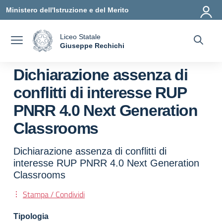
Vai ai contenuti
Vai al menu di navigazione
Vai al footer
Ministero dell'Istruzione e del Merito
Liceo Statale
a
Giuseppe Rechichi
— Visita la pagina iniziale della scuola
Dichiarazione assenza di
conflitti di interesse RUP
PNRR 4.0 Next Generation
Classrooms
Dichiarazione assenza di conflitti di
interesse RUP PNRR 4.0 Next Generation
Classrooms
Stampa / Condividi
Tipologia