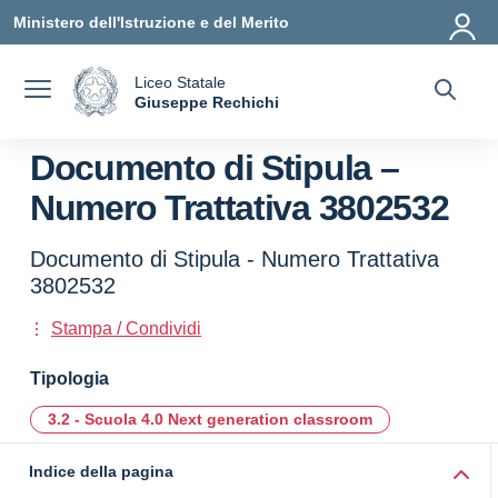
Vai ai contenuti
Vai al menu di navigazione
Vai al footer
Ministero dell'Istruzione e del Merito
Liceo Statale
a
Giuseppe Rechichi
— Visita la pagina iniziale della scuola
Documento di Stipula –
Numero Trattativa 3802532
Documento di Stipula - Numero Trattativa
3802532
Stampa / Condividi
Tipologia
3.2 - Scuola 4.0 Next generation classroom
Indice della pagina