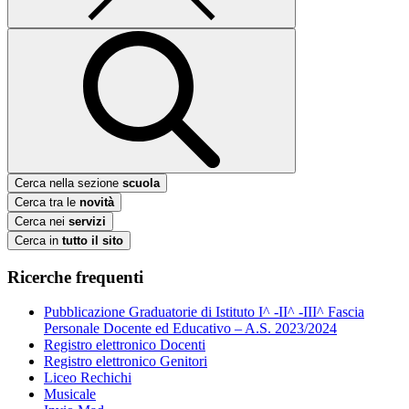
Cerca nella sezione
scuola
Cerca tra le
novità
Cerca nei
servizi
Cerca in
tutto il sito
Ricerche frequenti
Pubblicazione Graduatorie di Istituto I^ -II^ -III^ Fascia
Personale Docente ed Educativo – A.S. 2023/2024
Registro elettronico Docenti
Registro elettronico Genitori
Liceo Rechichi
Musicale