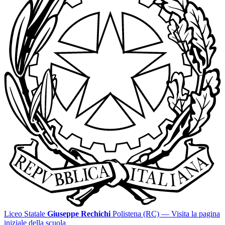
Liceo Statale
Giuseppe Rechichi
Polistena (RC)
— Visita la pagina
iniziale della scuola