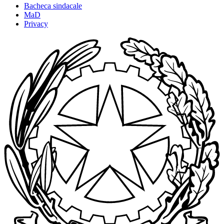
Bacheca sindacale
MaD
Privacy