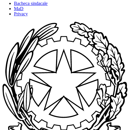
Bacheca sindacale
MaD
Privacy