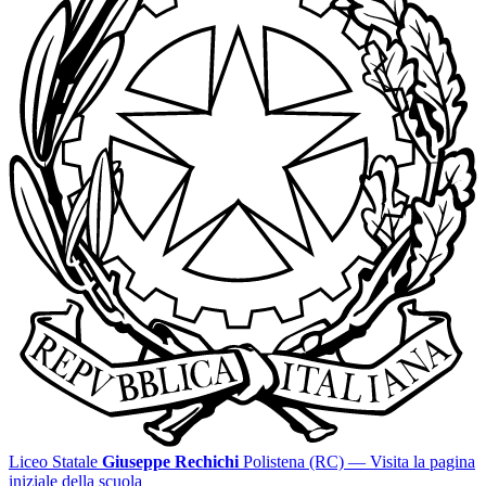
Liceo Statale
Giuseppe Rechichi
Polistena (RC)
— Visita la pagina
iniziale della scuola