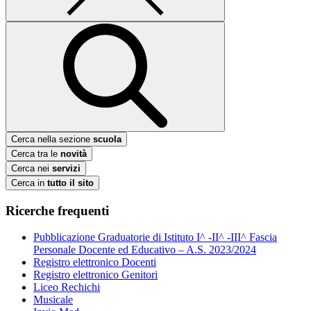
Cerca nella sezione
scuola
Cerca tra le
novità
Cerca nei
servizi
Cerca in
tutto il sito
Ricerche frequenti
Pubblicazione Graduatorie di Istituto I^ -II^ -III^ Fascia
Personale Docente ed Educativo – A.S. 2023/2024
Registro elettronico Docenti
Registro elettronico Genitori
Liceo Rechichi
Musicale