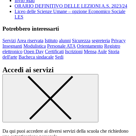
Invio Mad
ORARIO DEFINITIVO DELLE LEZIONI A.S. 2023/24
Liceo delle Scienze Umane – opzione Economico Sociale
LES
Potrebbero interessarti
Servizi
Area riservata
Istituto
alunni
Sicurezza
segreteria
Privacy
Insegnanti
Modulistica
Personale ATA
Orientamento
Registro
elettronico
Open Day
Certificati
Iscrizioni
Mensa
Aule
Storia
dell'arte
Bacheca sindacale
Sedi
Accedi ai servizi
Da qui puoi accedere ai diversi servizi della scuola che richiedono