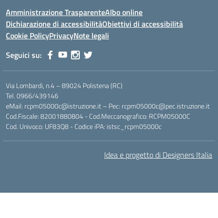
Amministrazione Trasparente
Albo online
Dichiarazione di accessibilità
Obiettivi di accessibilità
Cookie Policy
Privacy
Note legali
Seguici su:
Via Lombardi, n.4 – 89024 Polistena (RC)
Tel. 0966/439146
eMail: rcpm05000c@istruzione.it – Pec: rcpm05000c@pec.istruzione.it
Cod.Fiscale: 82001880804 - Cod.Meccanografico: RCPM05000C
Cod. Univoco: UF83Q8 - Codice iPA: istsc_rcpm05000c
Idea e progetto di Designers Italia