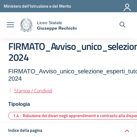
Vai ai contenuti
Vai al menu di navigazione
Vai al footer
Ministero dell'Istruzione e del Merito
Liceo Statale
a
Giuseppe Rechichi
— Visita la pagina iniziale della scuola
FIRMATO_Avviso_unico_selezione
2024
FIRMATO_Avviso_unico_selezione_esperti_tuto
2024
Stampa / Condividi
Tipologia
1.4 - Riduzione dei divari negli apprendimenti e contrasto alla disp
Indice della pagina