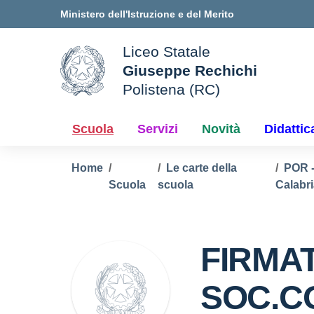
Vai ai contenuti
Vai al menu di navigazione
Vai al footer
Ministero dell'Istruzione e del Merito
Liceo Statale
Giuseppe Rechichi
ale della scuola
Polistena (RC)
— Visita la pagina iniziale d
Scuola
Servizi
Novità
Didattic
Home
Le carte della
POR 
Scuola
scuola
Calabr
FIRMAT
SOC.C