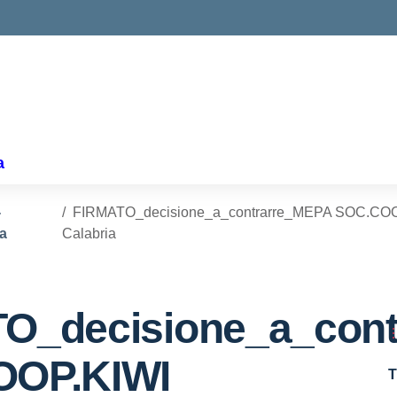
ella scuola
a
-
FIRMATO_decisione_a_contrarre_MEPA SOC.COOP.K
ia
Calabria
O_decisione_a_con
OOP.KIWI
T