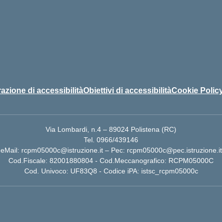
azione di accessibilità
Obiettivi di accessibilità
Cookie Polic
Via Lombardi, n.4 – 89024 Polistena (RC)
Tel. 0966/439146
eMail: rcpm05000c@istruzione.it – Pec: rcpm05000c@pec.istruzione.it
Cod.Fiscale: 82001880804 - Cod.Meccanografico: RCPM05000C
Cod. Univoco: UF83Q8 - Codice iPA: istsc_rcpm05000c