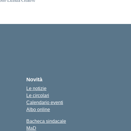
sotto Licenza Creative
cuola
Novità
Le notizie
Le circolari
Calendario eventi
Albo online
Bacheca sindacale
MaD