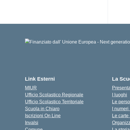
Link Esterni
La Scu
MIUR
Present
Ufficio Scolastico Regionale
I luoghi
Ufficio Scolastico Territoriale
Le pers
Scuola in Chiaro
I numeri
Iscrizioni On Line
Le carte
Invalsi
Organiz
Comune
La storia