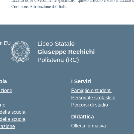
Eccetto dove diversamente specificato, questo articolo è stato rilasciato 
Commons Attribuzione 4.0 Italia.
Liceo Statale
Giuseppe Rechichi
Polistena (RC)
— Visita la pagina iniziale della s
ola
I Servizi
azione
Famiglie e studenti
Personale scolastico
one
Percorsi di studio
 della scuola
Didattica
 della scuola
Offerta formativa
zazione