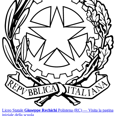
Liceo Statale
Giuseppe Rechichi
Polistena (RC)
— Visita la pagina
iniziale della scuola