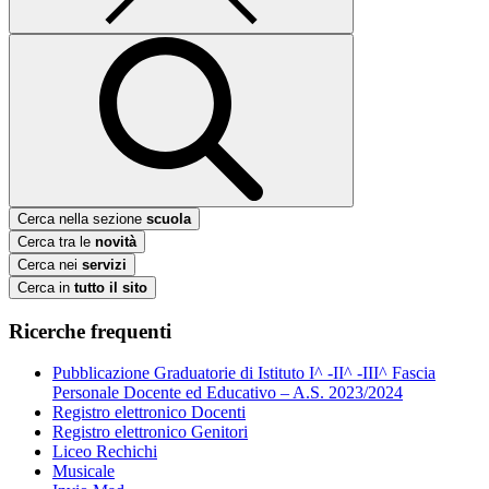
Cerca nella sezione
scuola
Cerca tra le
novità
Cerca nei
servizi
Cerca in
tutto il sito
Ricerche frequenti
Pubblicazione Graduatorie di Istituto I^ -II^ -III^ Fascia
Personale Docente ed Educativo – A.S. 2023/2024
Registro elettronico Docenti
Registro elettronico Genitori
Liceo Rechichi
Musicale