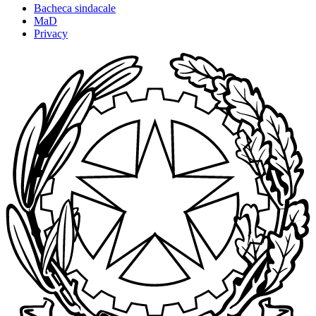
Bacheca sindacale
MaD
Privacy