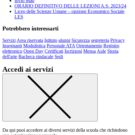
Invio Mad
ORARIO DEFINITIVO DELLE LEZIONI A.S. 2023/24
Liceo delle Scienze Umane – opzione Economico Sociale
LES
Potrebbero interessarti
Servizi
Area riservata
Istituto
alunni
Sicurezza
segreteria
Privacy
Insegnanti
Modulistica
Personale ATA
Orientamento
Registro
elettronico
Open Day
Certificati
Iscrizioni
Mensa
Aule
Storia
dell'arte
Bacheca sindacale
Sedi
Accedi ai servizi
Da qui puoi accedere ai diversi servizi della scuola che richiedono