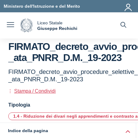
Vai ai contenuti
Vai al menu di navigazione
Vai al footer
Ministero dell'Istruzione e del Merito
Liceo Statale
a
Giuseppe Rechichi
— Visita la pagina iniziale della scuola
FIRMATO_decreto_avvio_proc
_ata_PNRR_D.M._19-2023
FIRMATO_decreto_avvio_procedure_selettive_
_ata_PNRR_D.M._19-2023
Stampa / Condividi
Tipologia
1.4 - Riduzione dei divari negli apprendimenti e contrasto a
Indice della pagina