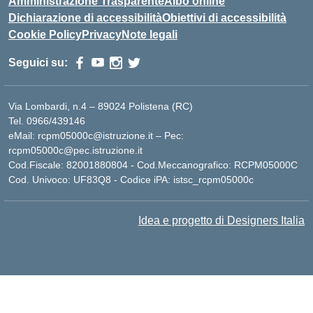
Amministrazione Trasparente
Albo online
Dichiarazione di accessibilità
Obiettivi di accessibilità
Cookie Policy
Privacy
Note legali
Seguici su:
Via Lombardi, n.4 – 89024 Polistena (RC)
Tel. 0966/439146
eMail: rcpm05000c@istruzione.it – Pec:
rcpm05000c@pec.istruzione.it
Cod.Fiscale: 82001880804 - Cod.Meccanografico: RCPM05000C
Cod. Univoco: UF83Q8 - Codice iPA: istsc_rcpm05000c
Idea e progetto di Designers Italia