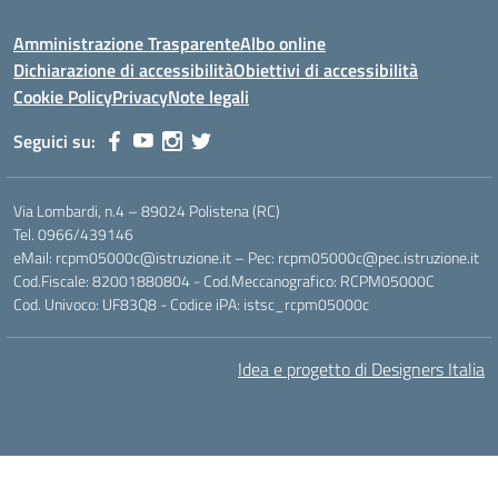
Amministrazione Trasparente
Albo online
Dichiarazione di accessibilità
Obiettivi di accessibilità
Cookie Policy
Privacy
Note legali
Seguici su:
Via Lombardi, n.4 – 89024 Polistena (RC)
Tel. 0966/439146
eMail: rcpm05000c@istruzione.it – Pec: rcpm05000c@pec.istruzione.it
Cod.Fiscale: 82001880804 - Cod.Meccanografico: RCPM05000C
Cod. Univoco: UF83Q8 - Codice iPA: istsc_rcpm05000c
Idea e progetto di Designers Italia