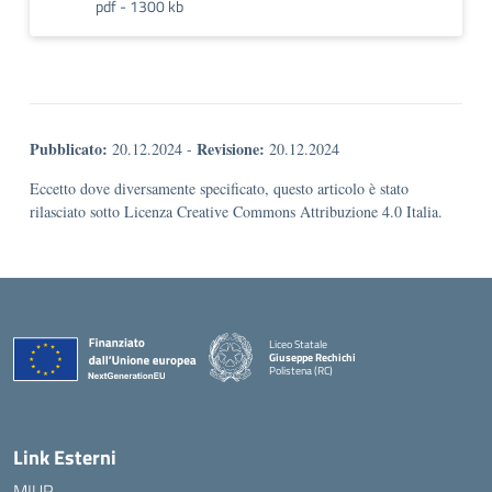
pdf - 1300 kb
Pubblicato:
Revisione:
20.12.2024
-
20.12.2024
Eccetto dove diversamente specificato, questo articolo è stato
rilasciato sotto Licenza Creative Commons Attribuzione 4.0 Italia.
Liceo Statale
Giuseppe Rechichi
Polistena (RC)
— Visita la pagina iniziale della scuola
Link Esterni
MIUR