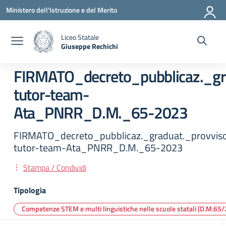
Vai ai contenuti
Vai al menu di navigazione
Vai al footer
Ministero dell'Istruzione e del Merito
Liceo Statale
Giuseppe Rechichi
— Visita la pagina iniziale della scuola
FIRMATO_decreto_pubblicaz._gra
tutor-team-
Ata_PNRR_D.M._65-2023
FIRMATO_decreto_pubblicaz._graduat._provviso
tutor-team-Ata_PNRR_D.M._65-2023
Stampa / Condividi
Tipologia
Competenze STEM e multi linguistiche nelle scuole statali (D.M.65