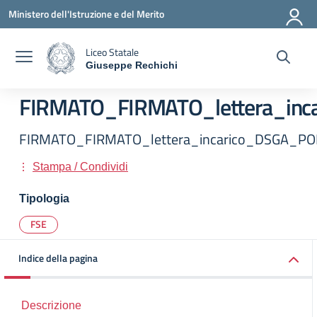
Vai ai contenuti
Vai al menu di navigazione
Vai al footer
Ministero dell'Istruzione e del Merito
Liceo Statale
Giuseppe Rechichi
— Visita la pagina iniziale della scuola
FIRMATO_FIRMATO_lettera_inc
FIRMATO_FIRMATO_lettera_incarico_DSGA_PO
Stampa / Condividi
Tipologia
FSE
Indice della pagina
Descrizione