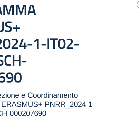
AMMA
US+
024-1-IT02-
SCH-
690
zione e Coordinamento
ERASMUS+ PNRR_2024-1-
CH-000207690