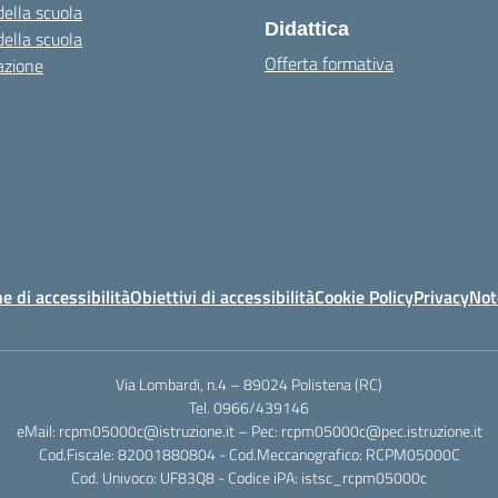
della scuola
Didattica
della scuola
Offerta formativa
azione
e di accessibilità
Obiettivi di accessibilità
Cookie Policy
Privacy
Not
Via Lombardi, n.4 – 89024 Polistena (RC)
Tel. 0966/439146
eMail: rcpm05000c@istruzione.it – Pec: rcpm05000c@pec.istruzione.it
Cod.Fiscale: 82001880804 - Cod.Meccanografico: RCPM05000C
Cod. Univoco: UF83Q8 - Codice iPA: istsc_rcpm05000c