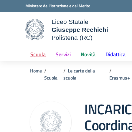
Vai ai contenuti
Vai al menu di navigazione
Vai al footer
Ministero dell'Istruzione e del Merito
Liceo Statale
Giuseppe Rechichi
ale della scuola
Polistena (RC)
— Visita la pagina iniziale d
Scuola
Servizi
Novità
Didattica
Home
Le carte della
Scuola
scuola
Erasmus+
INCARIC
Coordin