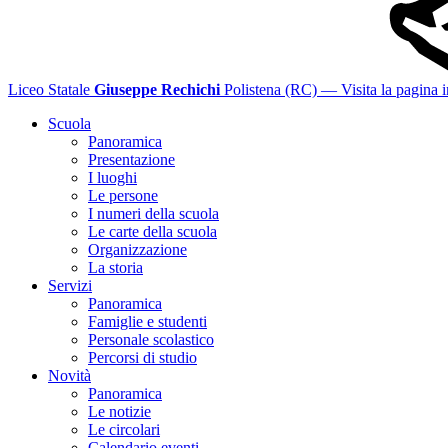
Liceo Statale
Giuseppe Rechichi
Polistena (RC)
— Visita la pagina i
Scuola
Panoramica
Presentazione
I luoghi
Le persone
I numeri della scuola
Le carte della scuola
Organizzazione
La storia
Servizi
Panoramica
Famiglie e studenti
Personale scolastico
Percorsi di studio
Novità
Panoramica
Le notizie
Le circolari
Calendario eventi