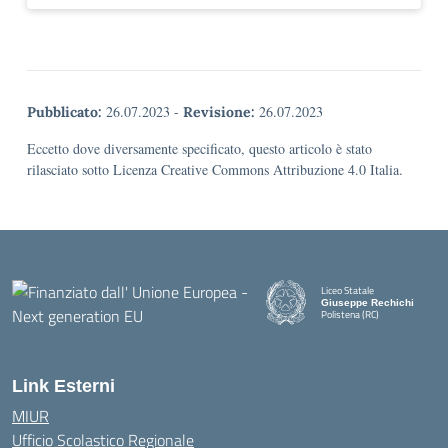
26.07.2023
-
26.07.2023
Pubblicato:
Revisione:
Eccetto dove diversamente specificato, questo articolo è stato
rilasciato sotto Licenza Creative Commons Attribuzione 4.0 Italia.
Liceo Statale
Giuseppe Rechichi
Polistena (RC)
— Visita la pagina iniziale della
Link Esterni
MIUR
Ufficio Scolastico Regionale