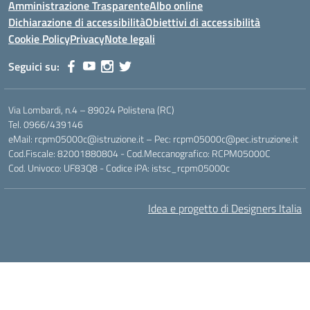
Amministrazione Trasparente
Albo online
Dichiarazione di accessibilità
Obiettivi di accessibilità
Cookie Policy
Privacy
Note legali
Seguici su:
Via Lombardi, n.4 – 89024 Polistena (RC)
Tel. 0966/439146
eMail: rcpm05000c@istruzione.it – Pec: rcpm05000c@pec.istruzione.it
Cod.Fiscale: 82001880804 - Cod.Meccanografico: RCPM05000C
Cod. Univoco: UF83Q8 - Codice iPA: istsc_rcpm05000c
Idea e progetto di Designers Italia