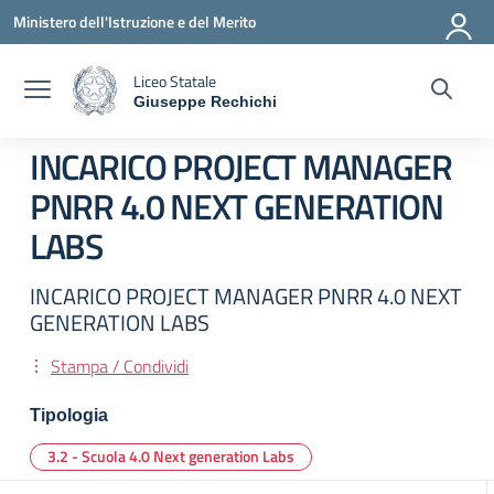
Vai ai contenuti
Vai al menu di navigazione
Vai al footer
Ministero dell'Istruzione e del Merito
Liceo Statale
Giuseppe Rechichi
— Visita la pagina iniziale della scuola
INCARICO PROJECT MANAGER
PNRR 4.0 NEXT GENERATION
LABS
INCARICO PROJECT MANAGER PNRR 4.0 NEXT
GENERATION LABS
Stampa / Condividi
Tipologia
3.2 - Scuola 4.0 Next generation Labs