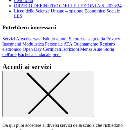
Invio Mad
ORARIO DEFINITIVO DELLE LEZIONI A.S. 2023/24
Liceo delle Scienze Umane – opzione Economico Sociale
LES
Potrebbero interessarti
Servizi
Area riservata
Istituto
alunni
Sicurezza
segreteria
Privacy
Insegnanti
Modulistica
Personale ATA
Orientamento
Registro
elettronico
Open Day
Certificati
Iscrizioni
Mensa
Aule
Storia
dell'arte
Bacheca sindacale
Sedi
Accedi ai servizi
Da qui puoi accedere ai diversi servizi della scuola che richiedono