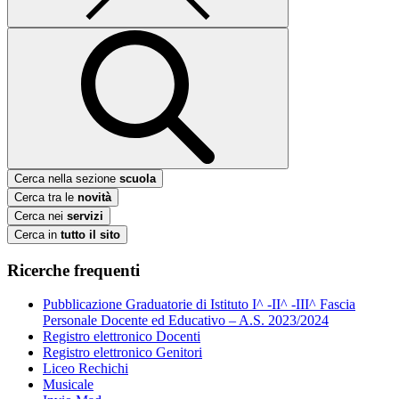
Cerca nella sezione
scuola
Cerca tra le
novità
Cerca nei
servizi
Cerca in
tutto il sito
Ricerche frequenti
Pubblicazione Graduatorie di Istituto I^ -II^ -III^ Fascia
Personale Docente ed Educativo – A.S. 2023/2024
Registro elettronico Docenti
Registro elettronico Genitori
Liceo Rechichi
Musicale