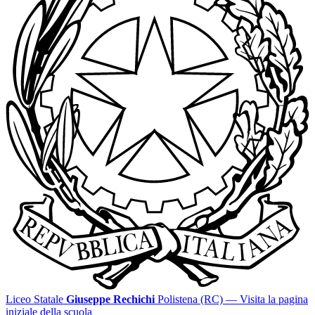
Liceo Statale
Giuseppe Rechichi
Polistena (RC)
— Visita la pagina
iniziale della scuola