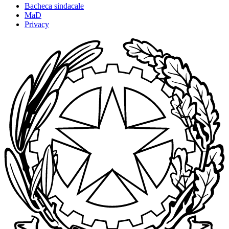
Bacheca sindacale
MaD
Privacy