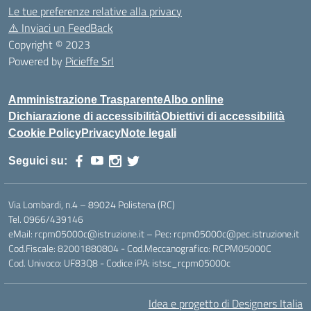
Le tue preferenze relative alla privacy
⚠️
Inviaci un FeedBack
Copyright © 2023
Powered by
Picieffe Srl
Amministrazione Trasparente
Albo online
Dichiarazione di accessibilità
Obiettivi di accessibilità
Cookie Policy
Privacy
Note legali
Seguici su:
Via Lombardi, n.4 – 89024 Polistena (RC)
Tel. 0966/439146
eMail: rcpm05000c@istruzione.it – Pec: rcpm05000c@pec.istruzione.it
Cod.Fiscale: 82001880804 - Cod.Meccanografico: RCPM05000C
Cod. Univoco: UF83Q8 - Codice iPA: istsc_rcpm05000c
Idea e progetto di Designers Italia