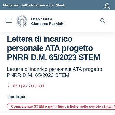
Vai ai contenuti
Vai al menu di navigazione
Vai al footer
Ministero dell'Istruzione e del Merito
Liceo Statale
a
Giuseppe Rechichi
— Visita la pagina iniziale della scuola
Lettera di incarico
personale ATA progetto
PNRR D.M. 65/2023 STEM
Lettera di incarico personale ATA progetto
PNRR D.M. 65/2023 STEM
Stampa / Condividi
Tipologia
Competenze STEM e multi linguistiche nelle scuole statali 