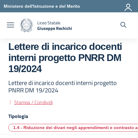
Vai ai contenuti
Vai al menu di navigazione
Vai al footer
Ministero dell'Istruzione e del Merito
Liceo Statale
Giuseppe Rechichi
— Visita la pagina iniziale della scuola
Lettere di incarico docenti
interni progetto PNRR DM
19/2024
Lettere di incarico docenti interni progetto
PNRR DM 19/2024
Stampa / Condividi
Tipologia
1.4 - Riduzione dei divari negli apprendimenti e contrasto a