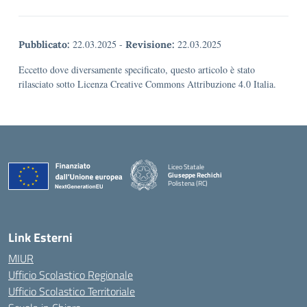
22.03.2025
-
22.03.2025
Pubblicato:
Revisione:
Eccetto dove diversamente specificato, questo articolo è stato
rilasciato sotto Licenza Creative Commons Attribuzione 4.0 Italia.
Liceo Statale
Giuseppe Rechichi
Polistena (RC)
— Visita la pagina iniziale della scuola
Link Esterni
MIUR
Ufficio Scolastico Regionale
Ufficio Scolastico Territoriale