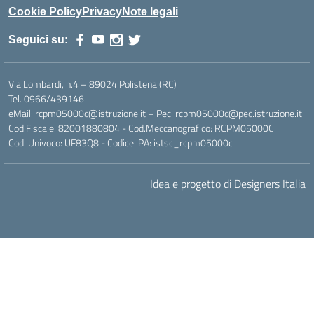
Cookie Policy
Privacy
Note legali
Seguici su:
Via Lombardi, n.4 – 89024 Polistena (RC)
Tel. 0966/439146
eMail: rcpm05000c@istruzione.it – Pec: rcpm05000c@pec.istruzione.it
Cod.Fiscale: 82001880804 - Cod.Meccanografico: RCPM05000C
Cod. Univoco: UF83Q8 - Codice iPA: istsc_rcpm05000c
Idea e progetto di Designers Italia